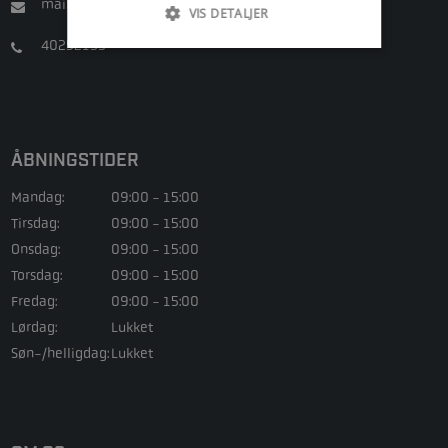
mail@maritime-engineering.dk
VIS DETALJER
40252133
ÅBNINGSTIDER
Mandag:
09:00 - 15:00
Tirsdag:
09:00 - 15:00
Onsdag:
09:00 - 15:00
Torsdag:
09:00 - 15:00
Fredag:
09:00 - 15:00
Lørdag:
Lukket
Søn-/helligdag:
Lukket