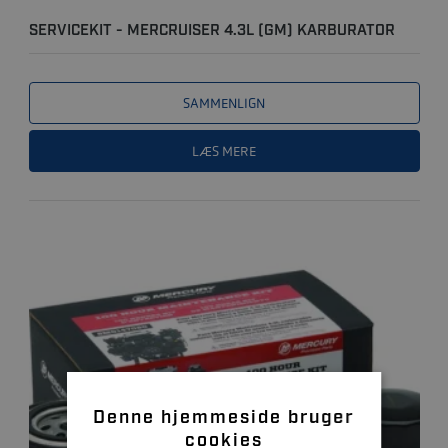
SERVICEKIT - MERCRUISER 4.3L (GM) KARBURATOR
ALPHA M/ SA..
SAMMENLIGN
LÆS MERE
Denne hjemmeside bruger
cookies