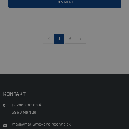
LÆS MERE
1
2
KONTAKT
Havnepladsen 4
5960 Marstal
mail@maritime-engineering.dk