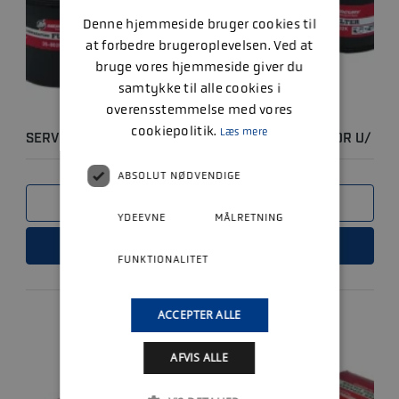
Denne hjemmeside bruger cookies til
at forbedre brugeroplevelsen. Ved at
bruge vores hjemmeside giver du
samtykke til alle cookies i
overensstemmelse med vores
cookiepolitik.
Læs mere
SERVICEKIT - MERCRUISER 4.3L (GM) KARBURATOR U/
EKSTERNT..
ABSOLUT NØDVENDIGE
SAMMENLIGN
YDEEVNE
MÅLRETNING
LÆS MERE
FUNKTIONALITET
ACCEPTER ALLE
AFVIS ALLE