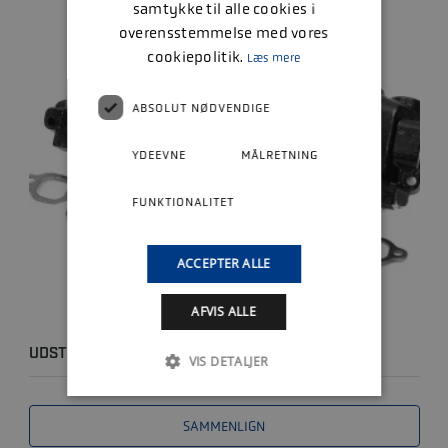
samtykke til alle cookies i
overensstemmelse med vores
cookiepolitik.
Læs mere
ABSOLUT NØDVENDIGE
YDEEVNE
MÅLRETNING
FUNKTIONALITET
ACCEPTER ALLE
AFVIS ALLE
UDSTØDNINGSMANIFOLD V8
VIS DETALJER
SAMMENLIGN