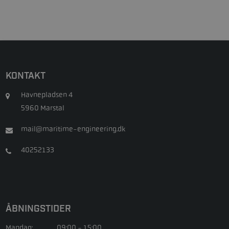
KONTAKT
Havnepladsen 4
5960 Marstal
mail@maritime-engineering.dk
40252133
ÅBNINGSTIDER
Mandag:
09:00 - 15:00