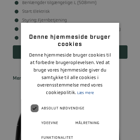
Benlængder tilgængelige: L (508mm)
Start: Elektrisk
Styring: Fjernbetjening
Brændstofsystem: Elektronisk benzinindsprøjtning
Denne hjemmeside bruger
Trimindstillinger: Powertrim
cookies
Læs mere
Denne hjemmeside bruger cookies til
at forbedre brugeroplevelsen. Ved at
bruge vores hjemmeside giver du
samtykke til alle cookies i
Mercury S 40 ELPT / EXLPT SeaPro
overensstemmelse med vores
cookiepolitik.
Læs mere
ABSOLUT NØDVENDIGE
YDEEVNE
MÅLRETNING
FUNKTIONALITET