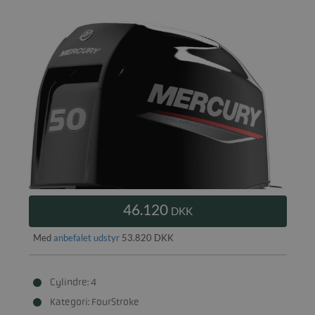
46.120
DKK
Med
anbefalet udstyr
53.820 DKK
Cylindre: 4
Kategori: FourStroke