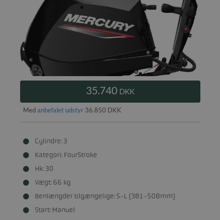
35.740
DKK
Med
anbefalet udstyr
36.850 DKK
Cylindre: 3
Kategori: FourStroke
Hk: 30
Vægt: 66 kg
Benlængder tilgængelige: S-L (381-508mm)
Start: Manuel