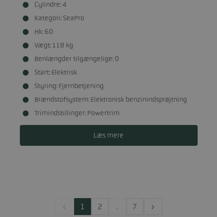
Cylindre: 4
Kategori: SeaPro
Hk: 60
Vægt: 118 kg
Benlængder tilgængelige: 0
Start: Elektrisk
Styring: Fjernbetjening
Brændstofsystem: Elektronisk benzinindsprøjtning
Trimindstillinger: Powertrim
Læs mere
1
2
..
7