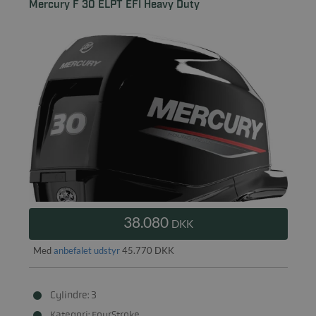
Mercury F 30 ELPT EFI Heavy Duty
38.080
DKK
Med
anbefalet udstyr
45.770 DKK
Cylindre: 3
Kategori: FourStroke