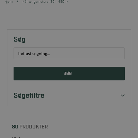
Hjem
Påhængsmotorer 30 - 450hk
Søg
SØG
Søgefiltre
80
PRODUKTER