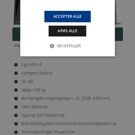
ACCEPTER ALLE
AFVIS ALLE
53.710
DKK
Med
anbefalet udstyr
60.010 DKK
VIS DETALJER
Cylindre: 4
Kategori: SeaPro
Hk: 40
Vægt: 118 kg
Benlængder tilgængelige: L-XL (508-635mm)
Start: Elektrisk
Styring: Fjernbetjening
Brændstofsystem: Elektronisk benzinindsprøjtning
Trimindstillinger: Powertrim