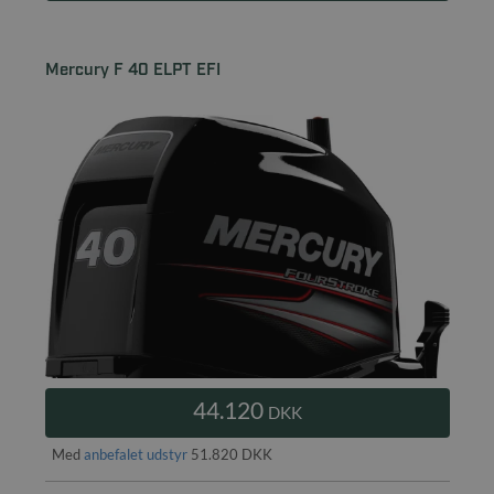
Mercury F 40 ELPT EFI
44.120
DKK
Med
anbefalet udstyr
51.820 DKK