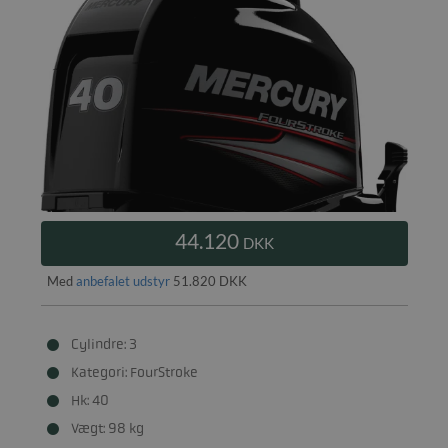
44.120
DKK
Med
anbefalet udstyr
51.820 DKK
Cylindre: 3
Kategori: FourStroke
Hk: 40
Vægt: 98 kg